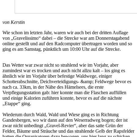
von Kerstin
Wie schon im letzten Jahr, waren wir auch bei der dritten Auflage
von „Gravelissimo“ dabei – die Strecke war am Donnerstagabend
online gestellt und auf den Radcomputer übertragen worden und so
ging es am Samstag, pünktlich um 10:00 Uhr auf die Strecke.
Das Wetter war zwar nicht so strahlend wie im Vorjahr, aber
zumindest war es trocken und auch nicht allzu kalt – los ging es
ähnlich wie im Vorjahr über befestige Waldwege, einiger
Schotterabschnitte, Deichverteidigungs- &amp; Feldwege bevor es
nach ca. 33km, in der Nähe des Hämelsees, die erste
Verpflegungsstation gab: hier konnte man die Flaschen auffüllen
und einige Kalorien zuführen konnte, bevor es auf die nächste
„Etappe“ ging.
Wiederum durch Wald, Wald und Wiese ging es in Richtung
Gandesbergen, wo wir dann auf den Weserradweg bogen; der ist
zwar nicht unbedingt „Gravel-Revier“, aber das satte Grün der
Felder, Bäume und Sträuche und das strahlende Gelb der Rapsfelder
hatten die Organisatoren dazu bewogen, uns hier lang zu schicken.