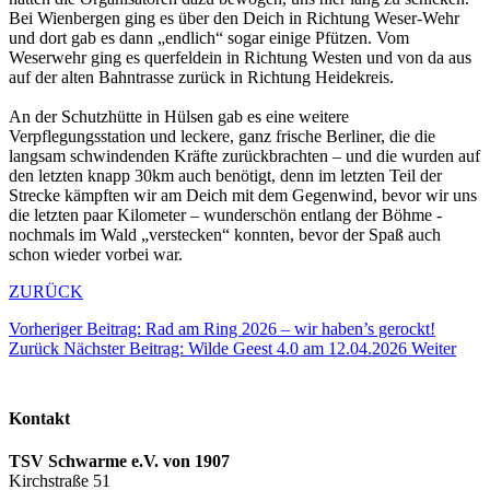
Bei Wienbergen ging es über den Deich in Richtung Weser-Wehr
und dort gab es dann „endlich“ sogar einige Pfützen. Vom
Weserwehr ging es querfeldein in Richtung Westen und von da aus
auf der alten Bahntrasse zurück in Richtung Heidekreis.
An der Schutzhütte in Hülsen gab es eine weitere
Verpflegungsstation und leckere, ganz frische Berliner, die die
langsam schwindenden Kräfte zurückbrachten – und die wurden auf
den letzten knapp 30km auch benötigt, denn im letzten Teil der
Strecke kämpften wir am Deich mit dem Gegenwind, bevor wir uns
die letzten paar Kilometer – wunderschön entlang der Böhme -
nochmals im Wald „verstecken“ konnten, bevor der Spaß auch
schon wieder vorbei war.
ZURÜCK
Vorheriger Beitrag: Rad am Ring 2026 – wir haben’s gerockt!
Zurück
Nächster Beitrag: Wilde Geest 4.0 am 12.04.2026
Weiter
Kontakt
TSV Schwarme e.V. von 1907
Kirchstraße 51