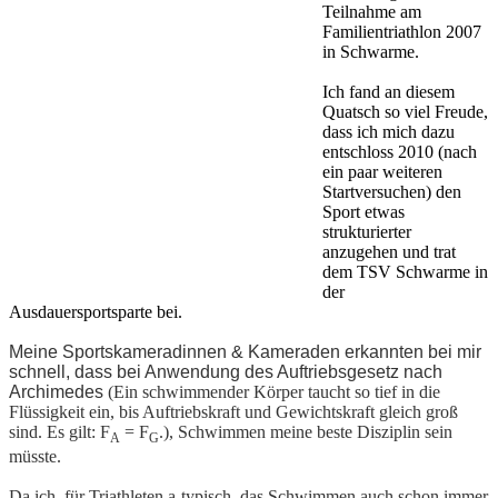
Teilnahme am
Familientriathlon 2007
in Schwarme.
Ich fand an diesem
Quatsch so viel Freude,
dass ich mich dazu
entschloss 2010 (nach
ein paar weiteren
Startversuchen) den
Sport etwas
strukturierter
anzugehen und trat
dem TSV Schwarme in
der
Ausdauersportsparte bei.
Meine Sportskameradinnen & Kameraden erkannten bei mir
schnell, dass bei Anwendung des Auftriebsgesetz nach
Archimedes
(Ein schwimmender Körper taucht so tief in die
Flüssigkeit ein, bis Auftriebskraft und Gewichtskraft gleich groß
sind. Es gilt: F
= F
.), Schwimmen meine beste Disziplin sein
A
G
müsste.
Da ich, für Triathleten a-typisch, das Schwimmen auch schon immer