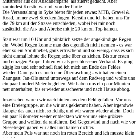
Mitstreiter aus der Ausdauersparte, als zuerst gedacht. Aber
zumindest Kerstin war mit von der Partie.
Die Veranstaltung in Syke bietet für jeden etwas: MTB, Gravel &
Road, immer zwei Streckenlängen. Kerstin und ich haben uns für
die 79 km auf der Strasse entschieden, wobei bei mir noch
zusätzlich die An- und Abreise mit je 20 km on Top kamen.
Start war um 10 Uhr und pünktlich setzte der angekündigte Regen
ein. Wobei Regen konnte man das eigentlich nicht nennen - es war
eher so ein Sprühnebel, ganz erfrischend und so wenig, dass es sich
nicht einmal lohnte die Regenjacke über zu ziehen. Bis zur ersten
und einzigen Ampel fuhren wir als geschlossener Verband. Es ging
zügig los und sehr schnell fand ich mich am Ende des Feldes
wieder. Dann gab es noch eine Überraschung - wir hatten einen
Zaungast. Jan-Ole stand unterwegs auf dem Radweg und wollte uns
ein paar hundert Meter begleiten. Wir haben uns ein paar Minuten
nett unterhalten, bis er wieder ausscheerte und nach Hause abbog.
Inzwischen waren wir nach hinten aus dem Feld gefallen. Vor uns
eine Dreiergruppe, an die wir uns geklemmt haben. Aber irgendwie
klappte das auch nicht so richtig und wir waren wieder allein. Doch
ein paar Kilometer weiter entdeckten wir vor uns eine größere
Gruppe und wollten da ranfahren. Bei Gegenwind und nach wie vor
Nieselregen gaben wir alles und kamen dichter.
Aber mein Puls war nur noch im roten Bereich und ich musste klein