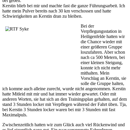
bei geben.
Kerstin blieb bei mir und machte fast die ganze Führungsarbeit. Ich
hatte mein Pulver bereits nach 30 km verschossen und hatte
Schwierigkeiten an Kerstin dran zu bleiben.
Bei der
Verpflegungsstation in
Heiligenfelde hatten wir
die Chance wieder mit
einer größeren Gruppe
loszufahren. Aber schon
nach ca 500 Metern, bei
einer kleinen Steigung,
konnte ich nicht mehr
mithalten. Mein
Vorschlag an Kerstin, sie
solle die Gruppe halten,
ich komme auch alleine zurecht, wurde nicht angenommen. Kerstin
hatte Mitleid mit mir und hat immer wieder gewartet. Oder mit
anderen Worten, sie hat sich an den Trainingsplan gehalten, auf dem
stand 3 Stunden locker mit Verpflegen während der Fahrt üben. Tja,
bei Kerstin 3 Stunden locker waren bei mir 3 Stunden mit fast
Maximalpuls.
Zwischenzeitlich hatten wir zum Glück auch viel Rückenwind und
es lief eigentlich ganz gut. Ein paar versprengte FahrerInnen