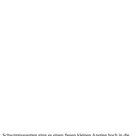
Schwimmausstieg ging es einen fiesen kleinen Anstieg hoch in die