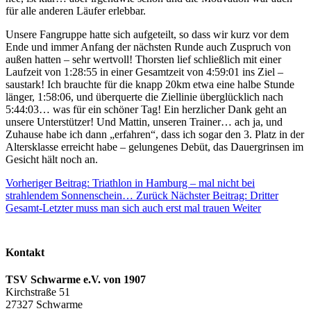
für alle anderen Läufer erlebbar.
Unsere Fangruppe hatte sich aufgeteilt, so dass wir kurz vor dem
Ende und immer Anfang der nächsten Runde auch Zuspruch von
außen hatten – sehr wertvoll! Thorsten lief schließlich mit einer
Laufzeit von 1:28:55 in einer Gesamtzeit von 4:59:01 ins Ziel –
saustark! Ich brauchte für die knapp 20km etwa eine halbe Stunde
länger, 1:58:06, und überquerte die Ziellinie überglücklich nach
5:44:03… was für ein schöner Tag! Ein herzlicher Dank geht an
unsere Unterstützer! Und Mattin, unseren Trainer… ach ja, und
Zuhause habe ich dann „erfahren“, dass ich sogar den 3. Platz in der
Altersklasse erreicht habe – gelungenes Debüt, das Dauergrinsen im
Gesicht hält noch an.
Vorheriger Beitrag: Triathlon in Hamburg – mal nicht bei
strahlendem Sonnenschein…
Zurück
Nächster Beitrag: Dritter
Gesamt-Letzter muss man sich auch erst mal trauen
Weiter
Kontakt
TSV Schwarme e.V. von 1907
Kirchstraße 51
27327 Schwarme