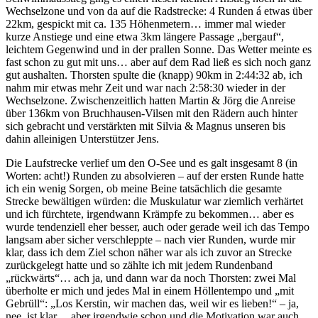
Wechselzone und von da auf die Radstrecke: 4 Runden á etwas über
22km, gespickt mit ca. 135 Höhenmetern… immer mal wieder
kurze Anstiege und eine etwa 3km längere Passage „bergauf“,
leichtem Gegenwind und in der prallen Sonne. Das Wetter meinte es
fast schon zu gut mit uns… aber auf dem Rad ließ es sich noch ganz
gut aushalten. Thorsten spulte die (knapp) 90km in 2:44:32 ab, ich
nahm mir etwas mehr Zeit und war nach 2:58:30 wieder in der
Wechselzone. Zwischenzeitlich hatten Martin & Jörg die Anreise
über 136km von Bruchhausen-Vilsen mit den Rädern auch hinter
sich gebracht und verstärkten mit Silvia & Magnus unseren bis
dahin alleinigen Unterstützer Jens.
Die Laufstrecke verlief um den O-See und es galt insgesamt 8 (in
Worten: acht!) Runden zu absolvieren – auf der ersten Runde hatte
ich ein wenig Sorgen, ob meine Beine tatsächlich die gesamte
Strecke bewältigen würden: die Muskulatur war ziemlich verhärtet
und ich fürchtete, irgendwann Krämpfe zu bekommen… aber es
wurde tendenziell eher besser, auch oder gerade weil ich das Tempo
langsam aber sicher verschleppte – nach vier Runden, wurde mir
klar, dass ich dem Ziel schon näher war als ich zuvor an Strecke
zurückgelegt hatte und so zählte ich mit jedem Rundenband
„rückwärts“… ach ja, und dann war da noch Thorsten: zwei Mal
überholte er mich und jedes Mal in einem Höllentempo und „mit
Gebrüll“: „Los Kerstin, wir machen das, weil wir es lieben!“ – ja,
nee, ist klar… aber irgendwie schon und die Motivation war auch