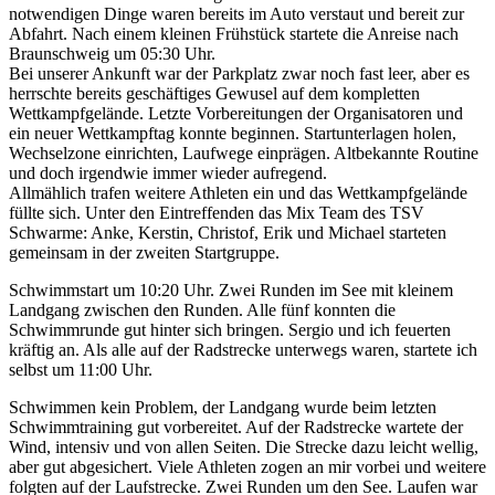
notwendigen Dinge waren bereits im Auto verstaut und bereit zur
Abfahrt. Nach einem kleinen Frühstück startete die Anreise nach
Braunschweig um 05:30 Uhr.
Bei unserer Ankunft war der Parkplatz zwar noch fast leer, aber es
herrschte bereits geschäftiges Gewusel auf dem kompletten
Wettkampfgelände. Letzte Vorbereitungen der Organisatoren und
ein neuer Wettkampftag konnte beginnen. Startunterlagen holen,
Wechselzone einrichten, Laufwege einprägen. Altbekannte Routine
und doch irgendwie immer wieder aufregend.
Allmählich trafen weitere Athleten ein und das Wettkampfgelände
füllte sich. Unter den Eintreffenden das Mix Team des TSV
Schwarme: Anke, Kerstin, Christof, Erik und Michael starteten
gemeinsam in der zweiten Startgruppe.
Schwimmstart um 10:20 Uhr. Zwei Runden im See mit kleinem
Landgang zwischen den Runden. Alle fünf konnten die
Schwimmrunde gut hinter sich bringen. Sergio und ich feuerten
kräftig an. Als alle auf der Radstrecke unterwegs waren, startete ich
selbst um 11:00 Uhr.
Schwimmen kein Problem, der Landgang wurde beim letzten
Schwimmtraining gut vorbereitet. Auf der Radstrecke wartete der
Wind, intensiv und von allen Seiten. Die Strecke dazu leicht wellig,
aber gut abgesichert. Viele Athleten zogen an mir vorbei und weitere
folgten auf der Laufstrecke. Zwei Runden um den See. Laufen war