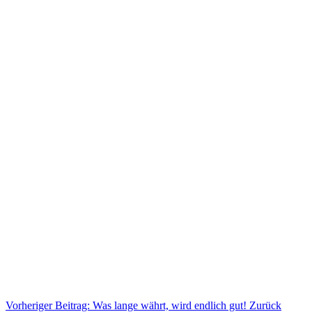
Vorheriger Beitrag: Was lange währt, wird endlich gut!
Zurück