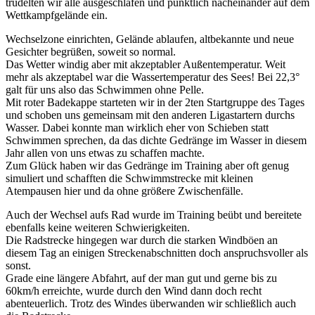
trudelten wir alle ausgeschlafen und pünktlich nacheinander auf dem
Wettkampfgelände ein.
Wechselzone einrichten, Gelände ablaufen, altbekannte und neue
Gesichter begrüßen, soweit so normal.
Das Wetter windig aber mit akzeptabler Außentemperatur. Weit
mehr als akzeptabel war die Wassertemperatur des Sees! Bei 22,3°
galt für uns also das Schwimmen ohne Pelle.
Mit roter Badekappe starteten wir in der 2ten Startgruppe des Tages
und schoben uns gemeinsam mit den anderen Ligastartern durchs
Wasser. Dabei konnte man wirklich eher von Schieben statt
Schwimmen sprechen, da das dichte Gedränge im Wasser in diesem
Jahr allen von uns etwas zu schaffen machte.
Zum Glück haben wir das Gedränge im Training aber oft genug
simuliert und schafften die Schwimmstrecke mit kleinen
Atempausen hier und da ohne größere Zwischenfälle.
Auch der Wechsel aufs Rad wurde im Training beübt und bereitete
ebenfalls keine weiteren Schwierigkeiten.
Die Radstrecke hingegen war durch die starken Windböen an
diesem Tag an einigen Streckenabschnitten doch anspruchsvoller als
sonst.
Grade eine längere Abfahrt, auf der man gut und gerne bis zu
60km/h erreichte, wurde durch den Wind dann doch recht
abenteuerlich. Trotz des Windes überwanden wir schließlich auch