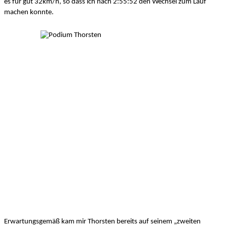
es für gut 32km/h, so dass ich nach 2:55:52 den Wechsel zum Lauf 
machen konnte. 
Erwartungsgemäß kam mir Thorsten bereits auf seinem „zweiten 