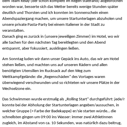
dem Team Relay (der schon komplett im Regen stattfand) abgebrochen 
worden war, besserte sich das Wetter bereits wenige Stunden später 
deutlich und Thorsten und ich konnten im Sonnenschein einen 
Abendspaziergang machen, um unsere Startunterlagen abzuholen und 
unsere private Pasta-Party bei einem Italiener in der Stadt zu 
veranstalten. 
Danach ging es zurück in (unsere jeweiligen Zimmer) im Hotel, wo wir 
alle Sachen für den nächsten Tag bereitlegten und den Abend 
entspannt, aber fokussiert, ausklingen ließen. 
Am Sonntag luden wir dann unser Gepäck ins Auto, das wir am Hotel 
stehen ließen, und machten uns auf unseren Rädern und allen 
benötigten Utensilien im Rucksack auf den Weg zum 
Wettkampfgelände: die „Regenschäden“ des Vortages waren 
überwiegend verschwunden und so richteten wir unsere Plätze in der 
Wechselzone ein. 
Das Schwimmen wurde erstmalig als „Rolling Start“ durchgeführt: jede/r 
konnte bei der Abholung der Startunterlagen angeben/aussuchen, in 
welcher Gruppe (= Farbe der Badekappe) er/sie starten würde… die 
schnellsten gingen um 09:00 ins Wasser: immer zwei AthletInnen 
zugleich, im Abstand von ca. 10 Sekunden, was natürlich dazu beitrug, 