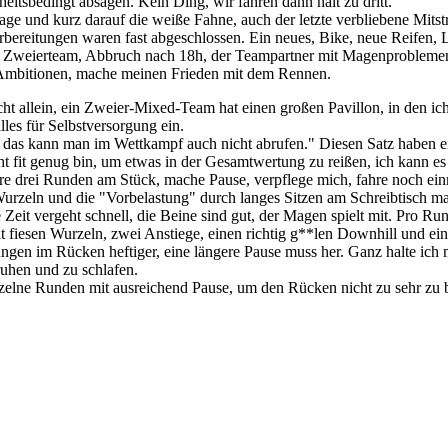
eitsbedingt absagen. Kein Ding, wir fahren dann halt zu dritt.
e und kurz darauf die weiße Fahne, auch der letzte verbliebene Mitstre
Vorbereitungen waren fast abgeschlossen. Ein neues, Bike, neue Reifen, L
z, Zweierteam, Abbruch nach 18h, der Teampartner mit Magenproblemen
ne Ambitionen, mache meinen Frieden mit dem Rennen.
ht allein, ein Zweier-Mixed-Team hat einen großen Pavillon, in den ich
lles für Selbstversorgung ein.
, das kann man im Wettkampf auch nicht abrufen." Diesen Satz haben e
t fit genug bin, um etwas in der Gesamtwertung zu reißen, ich kann es
re drei Runden am Stück, mache Pause, verpflege mich, fahre noch einm
Wurzeln und die "Vorbelastung" durch langes Sitzen am Schreibtisch m
Zeit vergeht schnell, die Beine sind gut, der Magen spielt mit. Pro R
it fiesen Wurzeln, zwei Anstiege, einen richtig g**len Downhill und ei
gen im Rücken heftiger, eine längere Pause muss her. Ganz halte ich m
uhen und zu schlafen.
zelne Runden mit ausreichend Pause, um den Rücken nicht zu sehr zu b