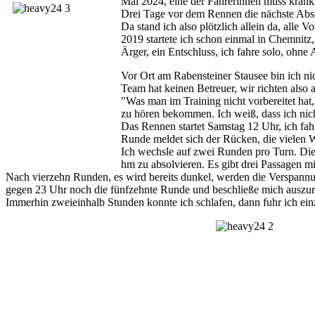
Mai 2024, eine der Fahrerinnen muss krankh
Drei Tage vor dem Rennen die nächste Absag
Da stand ich also plötzlich allein da, alle 
2019 startete ich schon einmal in Chemnit
Ärger, ein Entschluss, ich fahre solo, oh
Vor Ort am Rabensteiner Stausee bin ich nic
Team hat keinen Betreuer, wir richten also a
"Was man im Training nicht vorbereitet hat
zu hören bekommen. Ich weiß, dass ich nich
Das Rennen startet Samstag 12 Uhr, ich fah
Runde meldet sich der Rücken, die vielen 
Ich wechsle auf zwei Runden pro Turn. Die 
hm zu absolvieren. Es gibt drei Passagen m
Nach vierzehn Runden, es wird bereits dunkel, werden die Verspannun
gegen 23 Uhr noch die fünfzehnte Runde und beschließe mich auszur
Immerhin zweieinhalb Stunden konnte ich schlafen, dann fuhr ich ein