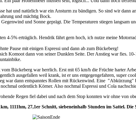
 Ein paar Höhenmeter müssen sein, logisch... Und dann noch treffend 
sse hat und natürlich war ein Ansturm zu bändigen. So sind wir dann 
Nahrung und mächtig Bock.
m Gegenwind und Sonne geprägt. Die Temperaturen stiegen langsam un
ten 4-5% erträglich. Hendrik fährt gern hoch, ich nutze meine Motorrad
hnte Pause mit einigen Espressi und dann ab zum Bückeberg!
 sich Komoot dann von seiner Dunklen Seite. Der Anstieg war fies. 1
ntainbike.
 vom Bückeberg war herrlich. Erst mit 65 km/h die Früchte harter Arbe
entlich ausgefallen weil krank, ist er uns entgegengefahren, super cool
g war dann entspanntes Rollen mit Rückenwind. Eine "Abkürzung" b
 nochmal ordentlich Körner. Also nochmal Espressi und Cola nachschi
rohende Regen fiel dabei und nach dem Stop konnten wir ohne von obe
1km, 1111hm, 27,1er Schnitt, siebeneinhalb Stunden im Sattel. Di