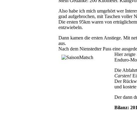
Mein Gedanke: 200 Kilometer. Klangvoll.
Also habe ich mich umgehört wer Intere
grad aufgebrochen, mit Taschen voller 
Die ersten 95km waren von erträgliche
entzwiebeln.
Dann kamen die ersten Anstiege. Mit net
aus.
Nach dem Nienstedter Pass eine ausgede
Hier zeigte
Enduro-Mou
Die Abfahrt
Carsten!
Eig
Der Rückwe
und kostete
Der dann d
Bilanz: 20