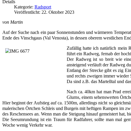
Details
Kategorie:
Radsport
Veröffentlicht: 22. Oktober 2023
von Martin
Auf der Suche nach ein paar Sonnenstunden und wärmeren Temperature
Ende des Vinschgaus (Val Venosta), in dessen oberem westlichen End
Zufällig hatte ich natürlich mei
führt ein Radweg, fernab der hochfr
Der Radweg ist so breit wie eine 
ansteigend verläuft der Radweg du
Entlang der Strecke gibt es zig Ei
und rechts zweigen immer wieder Se
Da sind z.B. das Martelltal und da
Nach ca. 40km hat man Prad erreic
Glurns, einem sehenswerten Örtch
Hier beginnt der Aufstieg auf ca. 1500m, allerdings nicht so gleichmä
malerischen Örtchen Schleis und Burgeis mit heftigen Rampen im zwei
des Reschensees an. Wenn man die Steigung hinauf gemeistert hat, bie
Die Seeumrundung ist ein Traum für Radfahrer, sollte man mal gemac
Woche wenig Verkehr war. 