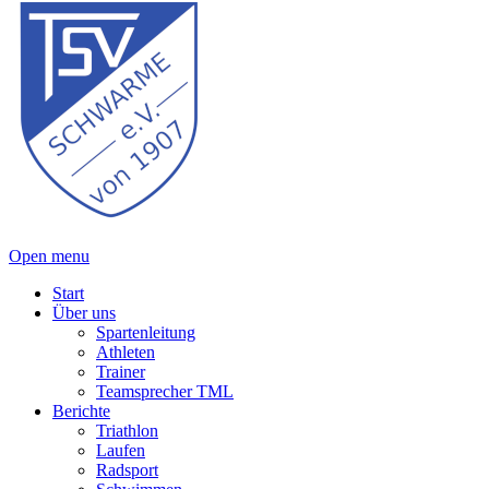
Open menu
Start
Über uns
Spartenleitung
Athleten
Trainer
Teamsprecher TML
Berichte
Triathlon
Laufen
Radsport