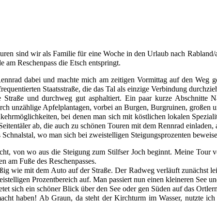
n sind wir als Familie für eine Woche in den Urlaub nach Rabland/aut
e am Reschenpass die Etsch entspringt. 
n Rennrad dabei und machte mich am zeitigen Vormittag auf den Weg 
equentierten Staatsstraße, die das Tal als einzige Verbindung durchzieh
Straße und durchweg gut asphaltiert. Ein paar kurze Abschnitte Natu
rch unzählige Apfelplantagen, vorbei an Burgen, Burgruinen, großen u
nkehrmöglichkeiten, bei denen man sich mit köstlichen lokalen Speziali
itentäler ab, die auch zu schönen Touren mit dem Rennrad einladen, al
s Schnalstal, wo man sich bei zweistelligen Steigungsprozenten beweis
ht, von wo aus die Steigung zum Stilfser Joch beginnt. Meine Tour verl
en am Fuße des Reschenpasses. 
ßig wie mit dem Auto auf der Straße. Der Radweg verläuft zunächst leic
stelligen Prozentbereich auf. Man passiert nun einen kleineren See und
tet sich ein schöner Blick über den See oder gen Süden auf das Ortlerm
ht haben! Ab Graun, da steht der Kirchturm im Wasser, nutzte ich al